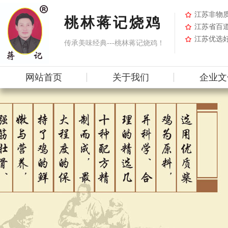
江苏非物
桃林蒋记烧鸡
江苏省百
江苏优选好
传承美味经典---桃林蒋记烧鸡！
网站首页
关于我们
企业文