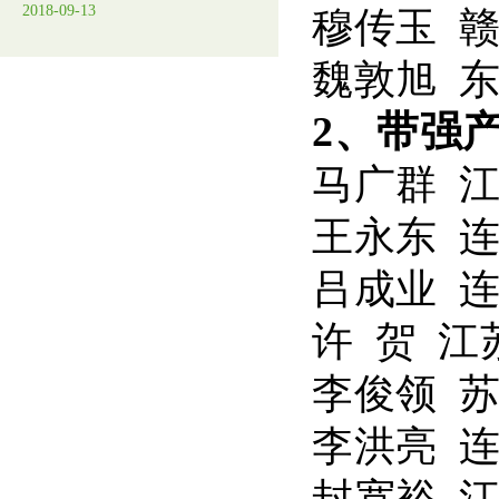
2018-09-13
穆传玉 
魏敦旭 
2、带强
马广群 
王永东 
吕成业 
许 贺 
李俊领 
李洪亮 
封宽裕 