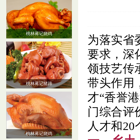
桃林蒋记烧鸡
为落实省
要求，深
领技艺传
带头作用
桃林蒋记猪蹄
才“香誉
门综合评
人才和2
桃林蒋记烧鸡