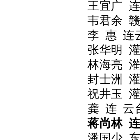
王宜广 
韦君余 
李 惠 
张华明 
林海亮 
封士洲 
祝井玉 
龚 连 
蒋尚林 
潘国少 