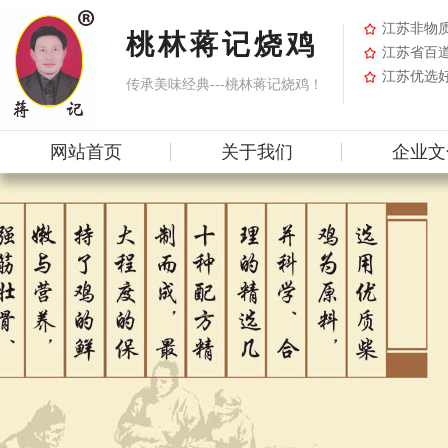
江苏非物
桃林蒋记烧鸡
江苏省百
江苏优选好
传承美味经典---桃林蒋记烧鸡！
网站首页
关于我们
企业文