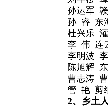
孙运军 
孙 睿 
杜兴乐 
李 伟 
李明波 
陈旭辉 
曹志涛 
管 艳 
2、乡土