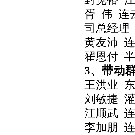
胥 伟 
司总经理
黄友沛 
翟恩付 
3、带动
王洪业 
刘敏捷 
江顺武 
李加朋 