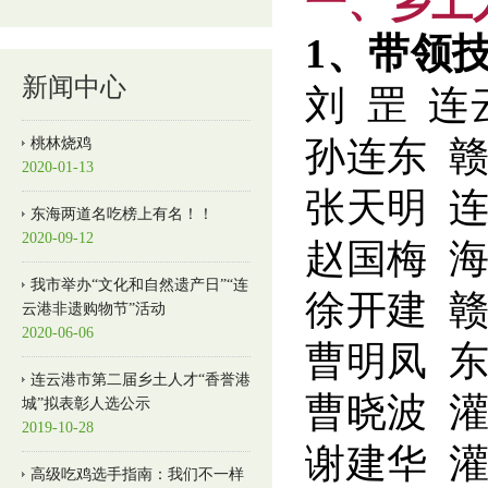
一、乡土
1、带领
新闻中心
刘 罡 
孙连东 
桃林烧鸡
2020-01-13
张天明 
东海两道名吃榜上有名！！
2020-09-12
赵国梅 
我市举办“文化和自然遗产日”“连
徐开建 
云港非遗购物节”活动
2020-06-06
曹明凤 
连云港市第二届乡土人才“香誉港
曹晓波 
城”拟表彰人选公示
2019-10-28
谢建华 
高级吃鸡选手指南：我们不一样